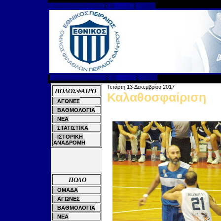
Τετάρτη
13
Δεκεμβρίου
20
17
ΠΟΔΟΣΦΑΙΡΟ
Καλαθοσφαίριση
ΑΓΩΝΕΣ
ΒΑΘΜΟΛΟΓΙΑ
ΝΕΑ
ΣΤΑΤΙΣΤΙΚΑ
ΙΣΤΟΡΙΚΗ
ΑΝΑΔΡΟΜΗ
ΠΟΛΟ
ΟΜΑΔΑ
ΑΓΩΝΕΣ
ΒΑΘΜΟΛΟΓΙΑ
ΝΕΑ