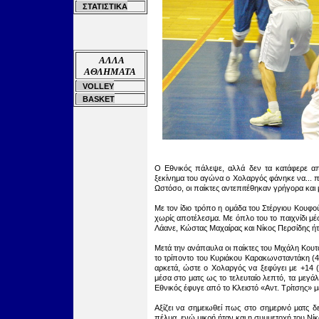
ΣΤΑΤΙΣΤΙΚΑ
ΑΛΛΑ
ΑΘΛΗΜΑΤΑ
VOLLEY
BASKET
Ο Εθνικός πάλεψε, αλλά δεν τα κατάφερε απ
ξεκίνημα του αγώνα ο Χολαργός φάνηκε να... πα
Ωστόσο, οι παίκτες αντεπιτέθηκαν γρήγορα και 
Με τον ίδιο τρόπο η ομάδα του Στέργιου Κουφο
χωρίς αποτέλεσμα. Με όπλο του το παιχνίδι μέσ
Λάανε, Κώστας Μαχαίρας και Νίκος Περσίδης ήτ
Μετά την ανάπαυλα οι παίκτες του Μιχάλη Κου
το τρίποντο του Κυριάκου Καρακωνσταντάκη (4
αρκετά, ώστε ο Χολαργός να ξεφύγει με +14 
μέσα στο ματς ως το τελευταίο λεπτό, τα μεγά
Εθνικός έφυγε από το Κλειστό «Αντ. Τρίτσης» με
Αξίζει να σημειωθεί πως στο σημερινό ματς 
πέλμα, ενώ μικρή ήταν και η συμμετοχή του Νί