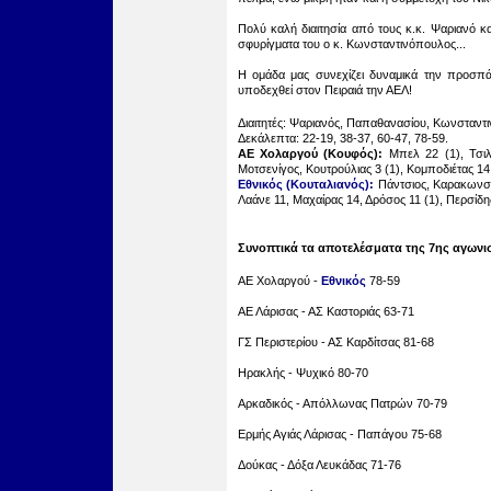
Πολύ καλή διαιτησία από τους κ.κ. Ψαριανό κ
σφυρίγματα του ο κ. Κωνσταντινόπουλος...
Η ομάδα μας συνεχίζει δυναμικά την προσπά
υποδεχθεί στον Πειραιά την ΑΕΛ!
Διαιτητές: Ψαριανός, Παπαθανασίου, Κωνσταντ
Δεκάλεπτα: 22-19, 38-37, 60-47, 78-59.
ΑΕ Χολαργού (Κουφός):
Μπελ 22 (1), Τσιλ
Μοτσενίγος, Κουτρούλιας 3 (1), Κομποδιέτας 14
Εθνικός (Κουταλιανός):
Πάντσιος, Καρακωνσταν
Λαάνε 11, Μαχαίρας 14, Δρόσος 11 (1), Περσίδη
Συνοπτικά τα αποτελέσματα της 7ης αγωνισ
ΑΕ Χολαργού -
Εθνικός
78-59
ΑΕ Λάρισας - ΑΣ Καστοριάς 63-71
ΓΣ Περιστερίου - ΑΣ Καρδίτσας 81-68
Ηρακλής - Ψυχικό 80-70
Αρκαδικός - Απόλλωνας Πατρών 70-79
Ερμής Αγιάς Λάρισας - Παπάγου 75-68
Δούκας - Δόξα Λευκάδας 71-76