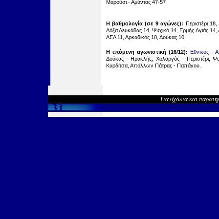
‏‏‏‏‏‏‏‏‏‏‏‏‏‏‏‏‏‏‏‏‏‏‏‏‏‏‏‏‏‏‏‏‏‏‏‏‏‏‏‏‏‏‏‏‏‏‏‏‏‏‏‏‏‏‏‏‏‏‏‏‏‏‏‏‏‏‏‏‏‏‏‏‏‏‏‏‏‏‏‏‏‏‏‏‏‏‏‏‏‏‏‏‏‏‏‏‏‏‏‏‏‏‏‏‏‏‏‏‏‏‏‏‏‏‏‏‏‏‏‏‏‏‏‏‏‏‏‏‏‏‏‏‏‏‏‏‏‏‏‏‏‏‏‏‏‏‏‏‏‏‏‏‏‏‏‏‏‏‏‏‏‏‏‏‏‏‏‏‏‏‏‏‏‏‏‏‏‏‏‏‏‏‏‏‏‏‏‏‏‏‏‏‏‏‏‏‏‏‏‏‏‏‏‏‏‏‏‏‏‏‏‏‏‏‏‏‏‏‏‏‏‏‏‏‏‏‏‏‏‏‏‏‏‏‏‏‏‏‏‏‏‏‏‏‏‏‏‏‏‏‏‏‏‏‏‏‏‏‏‏‏‏‏‏‏‏‏‏‏‏‏‏‏‏‏‏‏‏‏‏‏‏‏‏‏‏‏‏‏‏‏‏‏‏‏‏‏‏‏‏‏‏‏‏‏‏‏‏‏‏‏‏‏‏‏‏‏‏‏‏‏‏‏‏‏‏‏‏‏‏‏‏‏‏‏‏‏‏‏‏‏‏‏‏‏‏‏‏‏‏‏‏‏‏‏‏‏‏‏‏‏‏‏‏‏‏‏‏‏‏‏‏‏‏‏‏‏‏‏‏‏‏‏‏‏‏‏‏‏‏‏‏‏‏‏‏‏‏‏‏‏‏‏‏‏‏‏‏‏‏‏‏‏‏‏‏‏‏‏‏‏‏‏‏‏‏‏‏‏‏‏‏‏‏‏‏‏‏‏‏‏‏‏‏‏‏‏‏‏‏‏‏‏‏‏‏‏‏‏‏‏‏‏‏‏‏‏‏‏‏‏‏‏‏‏‏‏‏‏‏‏‏‏‏‏‏‏‏‏‏‏‏‏‏‏‏‏‏‏‏‏‏‏‏‏‏‏‏‏‏‏‏‏‏‏‏‏‏‏‏‏‏‏‏‏‏‏‏‏‏‏‏‏‏‏‏‏‏‏‏‏‏‏‏‏‏‏‏‏‏‏‏‏‏‏‏‏‏‏‏‏‏‏‏‏‏‏‏‏‏‏‏‏‏‏‏‏‏‏‏‏‏‏‏‏‏‏‏‏‏‏‏‏‏‏‏‏‏‏‏‏‏‏‏‏‏‏‏‏‏‏‏‏‏‏‏‏‏‏‏‏‏‏‏‏‏‏‏‏‏‏‏‏‏‏‏‏‏‏‏‏‏‏‏‏‏‏‏‏‏‏‏‏‏‏‏‏‏‏‏‏‏‏‏‏‏‏‏‏‏‏‏‏‏‏‏‏‏‏‏‏‏‏‏‏‏‏‏‏‏‏‏‏‏‏‏‏‏‏‏‏‏‏‏‏‏‏‏‏‏‏‏‏‏‏‏‏‏‏‏‏‏‏‏‏‏‏‏‏‏‏‏‏‏‏‏‏‏‏‏‏‏‏‏‏‏‏‏‏‏‏‏‏‏‏‏‏‏‏‏‏‏‏‏‏‏‏‏‏‏‏‏‏‏‏‏‏‏‏‏‏‏‏‏‏‏‏‏‏‏‏‏‏‏‏‏‏‏‏‏‏‏‏‏‏‏‏‏‏‏‏‏‏‏‏‏‏‏‏‏‏‏‏‏‏‏‏‏‏‏‏‏‏‏‏‏‏‏‏‏‏‏‏‏‏Μαρούσι - Αμύντας 47-57
Η βαθμολογία (σε 9 αγώνες):
Περιστέρι 18,
Δόξα Λευκάδας 14, Ψυχικό 14, Ερμής Αγιάς 14,
ΑΕΛ 11, Αρκαδικός 10, Δούκας 10‏‏‏‏‏‏‏‏‏‏‏‏‏‏‏‏‏‏‏‏‏‏‏‏‏‏‏‏‏‏‏‏‏‏‏‏‏‏‏‏‏‏‏‏‏‏‏‏‏‏‏‏‏‏‏‏‏‏‏‏‏‏‏‏‏‏‏‏‏‏‏‏‏‏‏‏‏‏‏‏‏‏‏‏‏‏‏‏‏‏‏‏‏‏‏‏‏‏‏‏‏‏‏‏‏‏‏‏‏‏‏‏‏‏‏‏‏‏‏‏‏‏‏‏‏‏‏‏‏‏‏‏‏‏‏‏‏‏‏‏‏‏‏‏‏‏‏‏‏‏‏‏‏‏‏‏‏‏‏‏‏‏‏‏‏‏‏‏‏‏‏‏‏‏‏‏‏‏‏‏‏‏‏‏‏‏‏‏‏‏‏‏‏‏‏‏‏‏‏‏‏‏‏‏‏‏‏‏‏‏‏‏‏‏‏‏‏‏‏‏‏‏‏‏‏‏‏‏‏‏‏‏‏‏‏‏‏‏‏‏‏‏‏‏‏‏‏‏‏‏‏‏‏‏‏‏‏‏‏‏‏‏‏‏‏‏‏‏‏‏‏‏‏‏‏‏‏‏‏‏‏‏‏‏‏‏‏‏‏‏‏‏‏‏‏‏‏‏‏‏‏‏‏‏‏‏‏‏‏‏‏‏‏‏‏‏‏‏‏‏‏‏‏‏‏‏‏‏‏‏‏‏‏‏‏‏‏‏‏‏‏‏‏‏‏‏‏‏‏‏‏‏‏‏‏‏‏‏‏‏‏‏‏‏‏‏‏‏‏‏‏‏‏‏‏‏‏‏‏‏‏‏‏‏‏‏‏‏‏‏‏‏‏‏‏‏‏‏‏‏‏‏‏‏‏‏‏‏‏‏‏‏‏‏‏‏‏‏‏‏‏‏‏‏‏‏‏‏‏‏‏‏‏‏‏‏‏‏‏‏‏‏‏‏‏‏‏‏‏‏‏‏‏‏‏‏‏‏‏‏‏‏‏‏‏‏‏‏‏‏‏‏‏‏‏‏‏‏‏‏‏‏‏‏‏‏‏‏‏‏‏‏‏‏‏‏‏‏‏‏‏‏‏‏‏‏‏‏‏‏‏‏‏‏‏‏‏‏‏‏‏‏‏‏‏‏‏‏‏‏‏‏‏‏‏‏‏‏‏‏‏‏‏‏‏‏‏‏‏‏‏‏‏‏‏‏‏‏‏‏‏‏‏‏‏‏‏‏‏‏‏‏‏‏‏‏‏‏‏‏‏‏‏‏‏‏‏‏‏‏‏‏‏‏‏‏‏‏‏‏‏‏‏‏‏‏‏‏‏‏‏‏‏‏‏‏‏‏‏‏‏‏‏‏‏‏‏‏‏‏‏‏‏‏‏‏‏‏‏‏‏‏‏‏‏‏‏‏‏‏‏‏‏‏‏‏‏‏‏‏‏‏‏‏‏‏‏‏‏‏‏‏‏‏‏‏‏‏‏‏‏‏‏‏‏‏‏‏‏‏‏‏‏‏‏‏‏‏‏‏‏‏‏‏‏‏‏‏‏‏‏‏‏‏‏‏‏‏‏‏‏‏‏‏‏‏‏‏‏‏‏‏‏‏‏‏‏‏‏‏‏‏‏‏‏‏‏‏‏‏‏‏‏‏‏‏‏‏‏‏‏‏‏‏‏‏‏‏‏‏‏‏‏‏‏‏‏‏‏‏‏‏‏‏‏‏‏‏‏‏‏‏‏‏‏‏‏‏‏‏‏‏‏‏‏‏‏‏‏‏‏‏‏‏‏‏‏‏‏‏‏‏‏‏‏‏‏‏‏‏‏‏‏‏‏‏‏‏‏‏‏‏‏‏‏‏‏‏‏‏‏‏‏‏‏‏‏‏‏‏‏‏‏‏‏‏‏‏‏‏‏‏‏‏‏‏‏‏‏‏‏‏‏‏‏‏‏‏‏‏‏‏‏‏‏‏‏‏‏‏‏‏‏‏‏‏‏‏‏‏‏‏‏‏‏‏‏‏‏‏‏‏‏‏‏‏‏‏‏‏‏‏‏‏‏‏‏‏‏‏‏‏‏‏‏‏‏‏.‏‏‏‏‏‏‏‏‏‏‏‏‏‏‏‏‏‏‏‏‏‏‏‏‏‏‏‏‏‏‏‏‏‏‏‏‏‏‏‏‏‏‏‏‏‏‏‏‏‏‏‏‏‏‏‏‏‏‏‏‏‏‏‏‏‏‏‏‏‏‏‏‏‏‏‏‏‏‏‏‏‏‏‏‏‏‏‏‏‏‏‏‏‏‏‏‏‏‏‏‏‏‏‏‏‏‏‏‏‏‏‏‏‏‏‏‏‏‏‏‏‏‏‏‏‏‏‏‏‏‏‏‏‏‏‏‏‏‏‏‏‏‏‏‏‏‏‏‏‏‏‏‏‏‏‏‏‏‏‏‏‏‏‏‏‏‏‏‏‏‏‏‏‏‏‏‏‏‏‏‏‏‏‏‏‏‏‏‏‏‏‏‏‏‏‏‏‏‏‏‏‏‏‏‏‏‏‏‏‏‏‏‏‏‏‏‏‏‏‏‏‏‏‏‏‏‏‏‏‏‏‏‏‏‏‏‏‏‏‏‏‏‏‏‏‏‏‏‏‏‏‏‏‏‏‏‏‏‏‏‏‏‏‏‏‏‏‏‏‏‏‏‏‏‏‏‏‏‏‏‏‏‏‏‏‏‏‏‏‏‏‏‏‏‏‏‏‏‏‏‏‏‏‏‏‏‏‏‏‏‏‏‏‏‏‏‏‏‏‏‏‏‏‏‏‏‏‏‏‏‏‏‏‏‏‏‏‏‏‏‏‏‏‏‏‏‏‏‏‏‏‏‏‏‏‏‏‏‏‏‏‏‏‏‏‏‏‏‏‏‏‏‏‏‏‏‏‏‏‏‏‏‏‏‏‏‏‏‏‏‏‏‏‏‏‏‏‏‏‏‏‏‏‏‏‏‏‏‏‏‏‏‏‏‏‏‏‏‏‏‏‏‏‏‏‏‏‏‏‏‏‏‏‏‏‏‏‏‏‏‏‏‏‏‏‏‏‏‏‏‏‏‏‏‏‏‏‏‏‏‏‏‏‏‏‏‏‏‏‏‏‏‏‏‏‏‏‏‏‏‏‏‏‏‏‏‏‏‏‏‏‏‏‏‏‏‏‏‏‏‏‏‏‏‏‏‏‏‏‏‏‏‏‏‏‏‏‏‏‏‏‏‏‏‏‏‏‏‏‏‏‏‏‏‏‏‏‏‏‏‏‏‏‏‏‏‏‏‏‏‏‏‏‏‏‏‏‏‏‏‏‏‏‏‏‏‏‏‏‏‏‏‏‏‏‏‏‏‏‏‏‏‏‏‏‏‏‏‏‏‏‏‏‏‏‏‏‏‏‏‏‏‏‏‏‏‏‏‏‏‏‏‏‏‏‏‏‏‏‏‏‏‏‏‏‏‏‏‏‏‏‏‏‏‏‏‏‏‏‏‏‏‏‏‏‏‏‏‏‏‏‏‏‏‏‏‏‏‏‏‏‏‏‏‏‏‏‏‏‏‏‏‏‏‏‏‏‏‏‏‏‏‏‏‏‏‏‏‏‏‏‏‏‏‏‏‏‏‏‏‏‏‏‏‏‏‏‏‏‏‏‏‏‏‏‏‏‏‏‏‏‏‏‏‏‏‏‏‏‏‏‏‏‏‏‏‏‏‏‏‏‏‏‏‏‏‏‏‏‏‏‏‏‏‏‏‏‏‏‏‏‏‏‏‏‏‏‏‏‏‏‏‏‏‏‏‏‏‏‏‏‏‏‏‏‏‏‏‏‏‏‏‏‏‏‏‏‏‏‏‏‏‏‏‏‏‏‏‏‏‏‏‏‏‏‏‏‏‏‏‏‏‏‏‏‏‏‏‏‏‏‏‏‏‏‏‏‏‏‏‏‏‏‏‏‏‏‏‏‏‏‏‏‏‏‏‏‏‏‏‏‏‏‏‏‏‏‏‏‏‏‏‏‏‏‏‏‏‏‏‏‏‏‏‏‏‏‏‏‏‏‏‏‏‏‏‏‏‏‏‏‏‏‏‏‏‏‏‏‏‏‏‏‏‏‏‏‏‏‏‏‏‏‏‏‏‏‏‏‏‏‏‏‏‏‏‏‏‏‏‏‏‏‏‏‏‏‏‏‏‏‏‏‏‏‏‏‏‏‏‏‏‏‏‏‏‏‏‏‏‏‏‏‏‏‏‏‏‏‏‏‏‏‏‏‏‏‏‏‏‏‏‏‏‏‏‏‏‏‏‏‏‏‏‏‏‏‏‏‏‏‏‏‏‏‏‏‏‏‏‏‏‏
Η επόμενη αγωνιστική (16/12):
Εθνικός
- Α
Δούκας - Ηρακλής, Χολαργός - Περιστέρι, Ψυ
.
Για σχόλια και παρατη