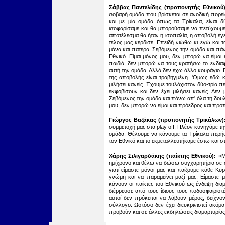
Σάββας Παντελίδης
(προπονητής Εθνικού
σοβαρή ομάδα που βρίσκεται σε ανοδική πορεί
και με μία ομάδα όπως τα Τρίκαλα, είναι δ
ισοφαρίσαμε και θα μπορούσαμε να πετύχουμε κ
αποτέλεσμα θα ήταν η ισοπαλία, η αποβολή έγε
τέλος μας κέρδισε. Επειδή νιώθω κι εγώ και τα
μάνα και πατέρα. Σεβόμενος την ομάδα και πάνω
Εθνικό. Είμαι μόνος μου, δεν μπορώ να είμα
παιδιά, δεν μπορώ να τους κρατήσω το ενδια
αυτή την ομάδα. Αλλά δεν έχω άλλο κουράγιο. Ε
της αποβολής είναι τραβηγμένη. 'Ομως εδώ και
μιλήσει κανείς. Έχουμε τουλάχιστον δύο-τρία π
εκφοβίσουν και δεν έχει μιλήσει κανείς. Δεν
Σεβόμενος την ομάδα και πάνω απ' όλα τη δουλει
μου, δεν μπορώ να είμαι και πρόεδρος και προ
Γιώργος Βαζάκας (προπονητής Τρικάλων)
συμμετοχή μας στα play off. Πλέον κυνηγάμε την
ομάδα. Θέλουμε να κάνουμε τα Τρίκαλα περή
τον Εθνικό και το εκμεταλλευτήκαμε έστω και στ
Χάρης Σιλιγαρδάκης (παίκτης Εθνικού):
«Μα
ημίχρονο και θέλω να δώσω συγχαρητήρια σε όλ
γιατί είμαστε μόνοι μας και παίζουμε κάθε Κ
γνώμη και να παραμείνει μαζί μας. Είμαστε μ
κάνουν οι παίκτες του Εθνικού ως ένδειξη δι
διέρρευσε από τους ίδιους τους ποδοσφαιρισ
αυτοί δεν πρόκειται να λάβουν μέρος, δείχνοντ
σύλλογο. Ωστόσο δεν έχει διευκρινιστεί ακόμα
προβούν και σε άλλες εκδηλώσεις διαμαρτυρίας