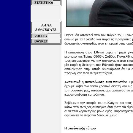
ΣΤΑΤΙΣΤΙΚΑ
ΑΛΛΑ
ΑΘΛΗΜΑΤΑ
Παρελθόν αποτελεί από τον πάγκο του Εθνικού
VOLLEY
αγώνα με τα Τρίκαλα και παρά τις προτροπές
BASKET
διοικητικής ανυπαρξίας που επικρατεί στην
Η κατάσταση στον Εθνικό μέρα τη μέρα γίνε
μεσημέρι της Τρίτης
08/03
ο Σάββας Παντελίδης 
τους ευχαριστήσει για την συνεργασία που είχ
μία φορά η διοίκηση του Εθνικού ήταν απούσ
ανακοίνωση στην οποία ξεκαθάρισαν ότι θα 
προβλήματα που αντιμετωπίζουν
.
Α
ναλυτικά η ανακοίνωση των παικτών
:
Εμ
έχουμε λάβει ανα τακτά χρονικά διαστήματα ως
το προσωπό μας, αποφασίσαμε ομόφωνα να απέ
ικανοποιηθούμε εμπράκτως.
Σεβόμενοι την ιστορία του συλλόγου και τους
κάτω από αντίξοες συνθήκες έτσι ώστε να είμα
συνέπεια χαρακτήριζε μόνο εμάς. Χαρακτηριστι
οφείλονται τα περσινά δεδουλευμένα
Η συνέντευξη τύπου