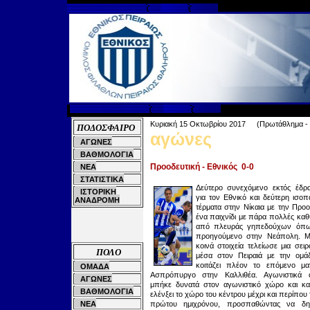
Κυριακή
15
Οκτωβρίου 2
01
7
(Πρωτάθλημα -
ΠΟΔΟΣΦΑΙΡΟ
αγώνες
ΑΓΩΝΕΣ
ΒΑΘΜΟΛΟΓΙΑ
Προοδευτική - Εθνικός
0
-0
ΝΕΑ
ΣΤΑΤΙΣΤΙΚΑ
Δεύτερο συνεχόμενο εκτός έδρ
ΙΣΤΟΡΙΚΗ
για τον Εθνικό και δεύτερη ισοπ
ΑΝΑΔΡΟΜΗ
τέρματα στην Νίκαια με την Προο
ένα παιχνίδι με πάρα πολλές καθ
από πλευράς γηπεδούχων όπω
προηγούμενο στην Νεάπολη. Μ
κοινά στοιχεία τελείωσε μια σε
ΠΟΛΟ
μέσα στον Πειραιά με την ομά
κοιτάζει πλέον το επόμενο μα
ΟΜΑΔΑ
Ασπρόπυργο στην Καλλιθέα.
Αγωνιστικά 
ΑΓΩΝΕΣ
μπήκε δυνατά στον αγωνιστικό χώρο και κα
ΒΑΘΜΟΛΟΓΙΑ
ελένξει το χώρο του κέντρου μέχρι και περίπου 
ΝΕΑ
πρώτου ημιχρόνου, προσπαθώντας να δημ