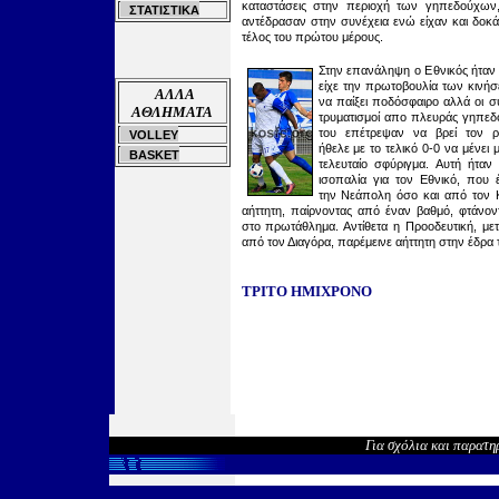
καταστάσεις στην περιοχή των γηπεδούχων,
ΣΤΑΤΙΣΤΙΚΑ
αντέδρασαν στην συνέχεια ενώ είχαν και δοκά
τέλος του πρώτου μέρους.
Στην επανάληψη ο Εθνικός ήταν
είχε την πρωτοβουλία των κινή
ΑΛΛΑ
να παίξει ποδόσφαιρο αλλά οι σ
ΑΘΛΗΜΑΤΑ
τρυματισμοί απο πλευράς γηπε
του επέτρεψαν να βρεί τον 
VOLLEY
ήθελε με το τελικό 0-0 να μένει μ
BASKET
τελευταίο σφύριγμα.
Αυτή ήταν 
ισοπαλία για τον Εθνικό, που
την Νεάπολη όσο και απ
ό
τον 
αήττητη, παίρνοντας από έναν βαθμό, φτάνον
στο πρωτάθλημα. Αντίθετα η Προοδευτική, μετ
από τον Διαγόρα, παρέμεινε αήττητη στην έδρα 
ΤΡΙΤΟ ΗΜΙΧΡΟΝΟ
Για σχόλια και παρατη