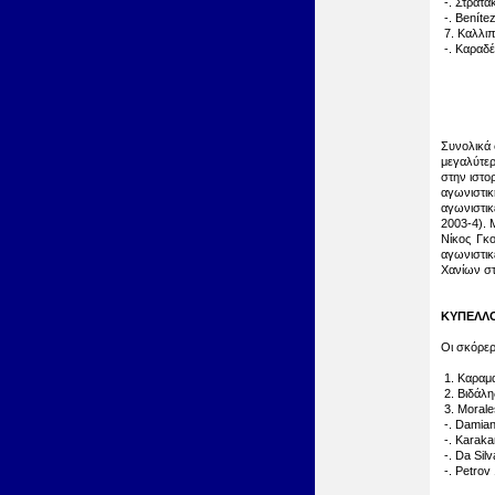
-. Στρατά
-. Benítez
7. Καλλιπ
-. Καραδέ
Συνολικά 
μεγαλύτερ
στην ιστο
αγωνιστικ
αγωνιστικ
2003-4). 
Νίκος Γκ
αγωνιστικ
Χανίων στ
ΚΥΠΕΛΛ
Οι σκόρερ
1. Καραμα
2. Βιδάλη
3. Morale
-. Damian
-. Karaka
-. Da Silv
-. Petrov 