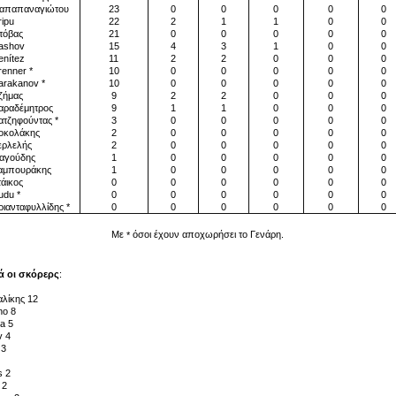
παπαναγιώτου
23
0
0
0
0
0
ipu
22
2
1
1
0
0
όβας
21
0
0
0
0
0
shov
15
4
3
1
0
0
nítez
11
2
2
0
0
0
enner *
10
0
0
0
0
0
rakanov *
10
0
0
0
0
0
ήμας
9
2
2
0
0
0
ραδέμητρος
9
1
1
0
0
0
τζηφούντας *
3
0
0
0
0
0
κολάκης
2
0
0
0
0
0
ρλελής
2
0
0
0
0
0
γούδης
1
0
0
0
0
0
μπουράκης
1
0
0
0
0
0
άικος
0
0
0
0
0
0
du *
0
0
0
0
0
0
ιανταφυλλίδης *
0
0
0
0
0
0
Με
όσοι έχουν αποχωρήσει το Γενάρη.
*
ά οι σκόρερς
:
λίκης 12
no 8
a 5
v 4
 3
s 2
 2