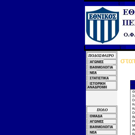
ΠΟΔΟΣΦΑΙΡΟ
στατ
ΑΓΩΝΕΣ
ΒΑΘΜΟΛΟΓΙΑ
ΝΕΑ
ΣΤΑΤΙΣΤΙΚΑ
ΙΣΤΟΡΙΚΗ
ΑΝΑΔΡΟΜΗ
Θω
Στ
Da
Κο
Κα
ΠΟΛΟ
Da
ΟΜΑΔΑ
Βι
Pe
ΑΓΩΝΕΣ
Mo
ΒΑΘΜΟΛΟΓΙΑ
Αν
ΝΕΑ
Κα