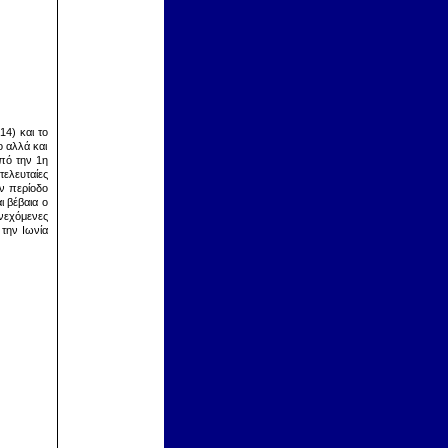
14) και το
ο αλλά και
από την 1η
τελευταίες
ην περίοδο
ι βέβαια ο
νεχόμενες
την Ιωνία