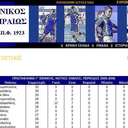
ΕΘΝΙΚ
ΑΝΕΠΙΣΗΜΗ ΙΣΤΟΣΕΛΙΔΑ
||
ΑΡΧΙΚΗ ΣΕΛΙΔΑ
||
ΟΜΑΔΑ
||
ΙΣΤΟΡΙ
ιστικά
ΠΡΩΤΑΘΛΗΜΑ Γ' ΕΘΝΙΚΗΣ, ΝΟΤΙΟΣ ΟΜΙΛΟΣ, ΠΕΡΙΟΔΟΣ 2005-2006
Παίκτης
Συμμετοχές
Γκολ
Σουτ
Κεφαλιά
Πέναλτι
Φάου
μόπουλος
32
0
0
0
0
0
ρατάκης
30
2
2
0
0
0
 Silva
29
5
0
0
2
3
υμπούλης
28
0
0
0
0
0
ραμαλίκης
28
12
7
5
0
0
miano
28
8
6
2
0
0
δάλης
27
0
0
0
0
0
trov
27
3
3
0
0
0
rales
26
2
1
1
0
0
θούλης
24
0
0
0
0
0
λλιπολίτης
24
1
1
0
0
0