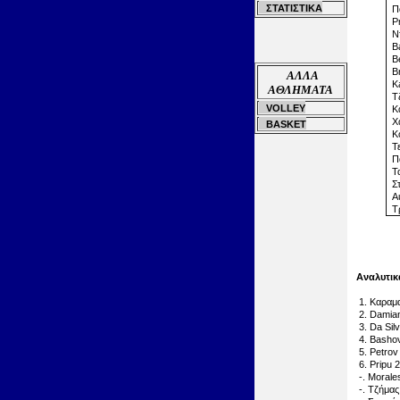
ΣΤΑΤΙΣΤΙΚΑ
Πα
Pr
Ντ
Ba
Be
Br
ΑΛΛΑ
Ka
ΑΘΛΗΜΑΤΑ
Τζ
VOLLEY
Κα
Χα
BASKET
Κο
Τε
Πα
Τα
Στ
Au
Τρ
Αναλυτικ
1. Καραμα
2. Damia
3. Da Silv
4. Basho
5. Petrov
6. Pripu 2
-. Morale
-. Τζήμας