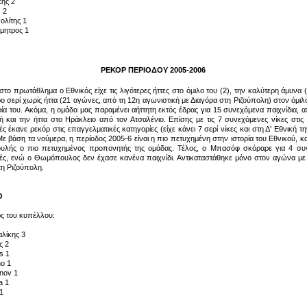
κης 2
 2
ολίτης 1
μητρος 1
ΡΕΚΟΡ ΠΕΡΙΟΔΟΥ 2005-2006
στο πρωτάθλημα ο Εθνικός είχε τις λιγότερες ήττες στο όμιλο του (2), την καλύτερη άμυνα (
ο σερί χωρίς ήττα (21 αγώνες, από τη 12η αγωνιστική με Διαγόρα στη Ριζούπολη) στον όμιλ
ρία του. Ακόμα, η ομάδα μας παραμένει αήττητη εκτός έδρας για 15 συνεχόμενα παιχνίδια, 
ή και την ήττα στο Ηράκλειο από τον Ατσαλένιο. Επίσης με τις 7 συνεχόμενες νίκες στις 
ές έκανε ρεκόρ στις επαγγελματικές κατηγορίες (είχε κάνει 7 σερί νίκες και στη Δ' Εθνική τ
Με βάση τα νούμερα, η περίοδος 2005-6 είναι η πιο πετυχημένη στην ιστορία του Εθνικού, κα
ουλής ο πιο πετυχημένος προπονητής της ομάδας. Τέλος, ο Μπασόφ σκόραρε για 4 συ
ές, ενώ ο Θωμόπουλος δεν έχασε κανένα παιχνίδι. Αντικαταστάθηκε μόνο στον αγώνα με 
η Ριζούπολη.
Ο
ς του κυπέλλου:
λίκης 3
ς 2
s 1
o 1
nov 1
a 1
1