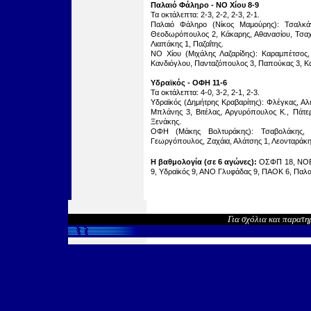
Παλαιό Φάληρο - ΝΟ Χίου 8-9
Τα οκτάλεπτα: 2-3, 2-2, 2-3, 2-1.
Παλαιό Φάληρο (Νίκος Μαμούρης): Τσαλκάν
Θεοδωρόπουλος 2, Κάκαρης, Αθανασίου, Τσαχι
Λιαπάκης 1, Παζαΐτης.
ΝΟ Χίου (Μιχάλης Λαζαρίδης): Καραμπέτσος,
Κανδιόγλου, Πανταζόπουλος 3, Παπούκας 3, Καλ
Υδραϊκός - ΟΦΗ 11-6
Τα οκτάλεπτα: 4-0, 3-2, 2-1, 2-3.
Υδραϊκός (Δημήτρης Κραβαρίτης): Φλέγκας, Αλε
Μπλάνης 3, Βιτέλας, Αργυρόπουλος Κ., Πάτε
Ξενάκης.
ΟΦΗ (Μάκης Βολτυράκης): Τσαβολάκης, Π
Γεωργόπουλος, Ζαχάια, Αλάτσης 1, Λεονταράκης
Η βαθμολογία (σε
6
αγών
ες
):
ΟΣΦΠ 18, ΝΟΒ
9, Υδραϊκός 9, ΑΝΟ Γλυφάδας 9, ΠΑΟΚ 6,
Παλα
Για σχόλια και παρατη