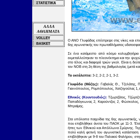
ΣΤΑΤΙΣΤΙΚΑ
ΑΛΛΑ
ΑΘΛΗΜΑΤΑ
VOLLEY
Ο ΑΝΟ Γλυφάδας επέστρεψε στις νίκες και επικ
BASKET
6ης αγωνιστικής του πρωταθλήματος υδατοσφαί
Σε ένα κατάμεστο από κόσμο κολυμβητήριο (
εκμεταλλεύτηκαν το πλεονέκτημα και την ψυχολο
στο τέλος και διαφορά τριών γκολ. Είναι η δεύ
τον ΝΟΒ στη 2η θέση της βαθμολογίας (μετά κα
Τα οκτάλεπτα:
3-2, 2-2, 2-1, 3-2.
Γλυφάδα
(
Μάζης
):
Γαβαλάς Θ., Τζελάτης, 
Γιαννόπουλος, Ρομπόπουλος, Χατζηγούλας 1, 
Ε
θνικός
(Κουντουδιός):
Τζωρτζάτος, Τζώρτζ
Παπαδόγκωνας 2, Καρούντζος 2, Φώσκολος, Μ
Μπραϊμης.
Στα υπόλοιπα παιχνίδια της 6ης
αγωνιστικής,
που επιβλήθηκε άνετα του ΠΑΟΚ με 11-3. 'Ετσι
ήττες των Εθνικού και Απόλλωνα Σμύρνης. Τερά
πολύ καλή φετινή του αγωνιστική κατάσταση κ
επιβλήθηκαν με 9-8 του Παλαιού Φαλήρου, στην 