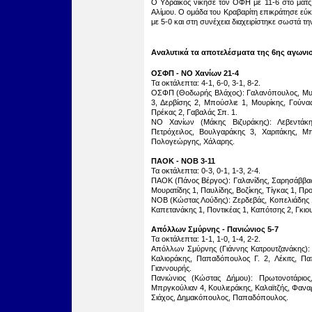
Ο Υδραϊκός νίκησε τον ΟΦΗ με 11-6 στο ματς 
Αλίμου. Ο ομάδα του Κραβαρίτη επικράτησε εύ
με 5-0 και στη συνέχεια διαχειρίστηκε σωστά τ
Αναλυτικά τα αποτελέσματα της 6ης αγωνι
ΟΣΦΠ
-
ΝΟ Χανίων 21-4
Τα οκτάλεπτα: 4-1, 6-0, 3-1, 8-2.
ΟΣΦΠ (Θοδωρής Βλάχος): Γαλανόπουλος, Μυλω
3, Δερβίσης 2, Μπούσλιε 1, Μουρίκης, Γούνα
Πρέκας 2, Γαβαλάς Σπ. 1.
ΝΟ Χανίων (Μάκης Βιζυράκης): Λεβεντάκ
Πετρόχειλος, Βουλγαράκης 3, Χαριτάκης, 
Πολογεώργης, Χάλαρης.
ΠΑΟΚ
-
ΝΟΒ 3-11
Τα οκτάλεπτα: 0-3, 0-1, 1-3, 2-4.
ΠΑΟΚ (Πάνος Βέργος): Γαλανίδης, Σαρησάββας,
Μουρατίδης 1, Παυλίδης, Βοζίκης, Τίγκας 1, Πρ
ΝΟΒ (Κώστας Λούδης): Ζερδεβάς, Κοπελιάδης 1
Καπετανάκης 1, Ποντικέας 1, Καπότσης 2, Γκιο
Απόλλων Σμύρνης
-
Πανιώνιος 5-7
Τα οκτάλεπτα: 1-1, 1-0, 1-4, 2-2.
Απόλλων Σμύρνης (Γιάννης Κατρουτζανάκης):
Καλιοράκης, Παπαδόπουλος Γ. 2, Λέκιτς, Παπ
Γιαννουρής.
Πανιώνιος (Κώστας Δήμου): Πρωτονοτάριο
Μπργκούλιαν 4, Κουλιεράκης, Καλαϊτζής, Φαν
Σιάχος, Δημακόπουλος, Παπαδόπουλος.