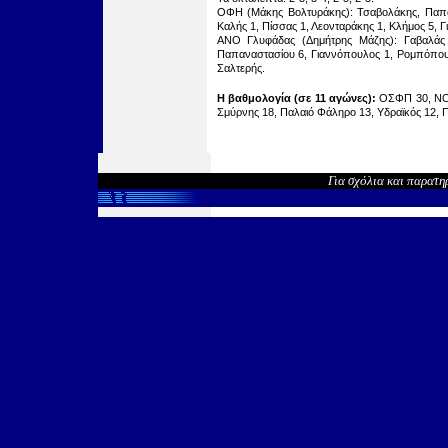
ΟΦΗ (Μάκης Βολτυράκης): Τσαβολάκης, Παπανι
Καλής 1, Πίσσας 1, Λεονταράκης 1, Κλήμος 5, 
ΑΝΟ Γλυφάδας (Δημήτρης Μάζης): Γαβαλάς 
Παπαναστασίου 6, Γιαννόπουλος 1, Ρομπόπου
Σαλτερής.
Η βαθμολογία (σε 11 αγών
ες
):
ΟΣΦΠ 30, ΝΟ
Σμύρνης 18, Παλαιό Φάληρο 13, Υδραϊκός 12, 
Για σχόλια και παρατη