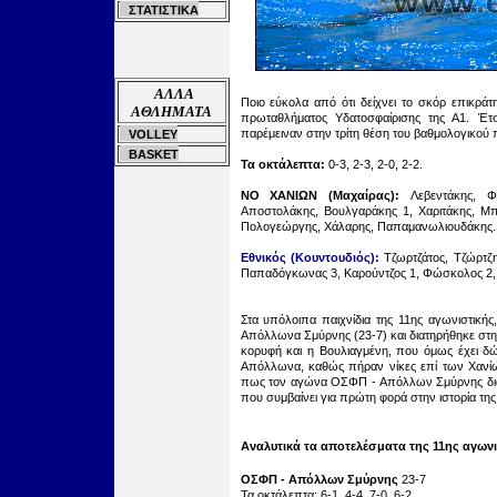
ΣΤΑΤΙΣΤΙΚΑ
ΑΛΛΑ
Ποιο εύκολα από ότι δείχνει το σκόρ επικρά
ΑΘΛΗΜΑΤΑ
πρωταθλήματος Υδατοσφαίρισης της Α1. Έτ
παρέμειναν στην τρίτη θέση του βαθμολογικού 
VOLLEY
BASKET
Τα οκτάλεπτα:
0-3, 2-3, 2-0, 2-2.
ΝΟ ΧΑΝΙΩΝ (Μαχαίρας):
Λεβεντάκης, 
Αποστολάκης, Βουλγαράκης 1, Χαριτάκης, Μ
Πολογεώργης, Χάλαρης, Παπαμανωλιουδάκης.
Ε
θνικός
(Κουντουδιός):
Τζωρτζάτος, Τζώρτζ
Παπαδόγκωνας 3, Καρούντζος 1, Φώσκολος 2, 
Στα υπόλοιπα παιχνίδια της 11ης
αγωνιστικής
Απόλλωνα Σμύρνης (23-7) και διατηρήθηκε στη
κορυφή και η Βουλιαγμένη, που όμως έχει δ
Απόλλωνα, καθώς πήραν νίκες επί των Χανίων 
πως τον αγώνα ΟΣΦΠ - Απόλλων Σμύρνης διαι
που συμβαίνει για πρώτη φορά στην ιστορία της
Αναλυτικά τα αποτελέσματα της 11ης αγωνι
ΟΣΦΠ - Απόλλων Σμύρνης
23-7
Τα οκτάλεπτα: 6-1, 4-4, 7-0, 6-2.