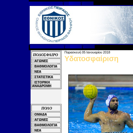
Παρασκευή 05
Ιανουαρίου 201
8
ΠΟΔΟΣΦΑΙΡΟ
Υδατοσφαίριση
ΑΓΩΝΕΣ
ΒΑΘΜΟΛΟΓΙΑ
ΝΕΑ
ΣΤΑΤΙΣΤΙΚΑ
ΙΣΤΟΡΙΚΗ
ΑΝΑΔΡΟΜΗ
ΠΟΛΟ
ΟΜΑΔΑ
ΑΓΩΝΕΣ
ΒΑΘΜΟΛΟΓΙΑ
ΝΕΑ