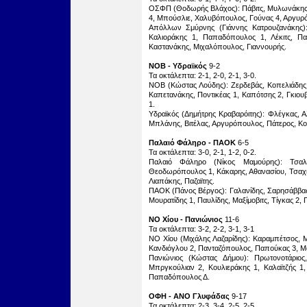
ΟΣΦΠ (Θοδωρής Βλάχος): Πάβιτς, Μυλωνάκης, Δ
4, Μπούσλιε, Χαλυβόπουλος, Γούνας 4, Αργυρ
Απόλλων Σμύρνης (Γιάννης Κατρουζανάκης)
Καλιοράκης 1, Παπαδόπουλος 1, Λέκιτς, Παπ
Καστανάκης, Μιχαλόπουλος, Γιαννουρής.
ΝΟΒ - Υδραϊκός
9-2
Τα οκτάλεπτα: 2-1, 2-0, 2-1, 3-0.
ΝΟΒ (Κώστας Λούδης): Ζερδεβάς, Κοπελιάδης,
Καπετανάκης, Ποντικέας 1, Καπότσης 2, Γκιο
1.
Υδραϊκός (Δημήτρης Κραβαρόιτης): Φλέγκας, Αλ
Μπλάνης, Βιτέλας, Αργυρόπουλος, Πάτερος, Κο
Παλαιό Φάληρο - ΠΑΟΚ
6-5
Τα οκτάλεπτα: 3-0, 2-1, 1-2, 0-2.
Παλαιό Φάληρο (Νίκος Μαμούρης): Τσαλκ
Θεοδωρόπουλος 1, Κάκαρης, Αθανασίου, Τσαχιλ
Λιαπάκης, Παζαϊτης.
ΠΑΟΚ (Πάνος Βέργος): Γαλανίδης, Σαρησάββας,
Μουρατίδης 1, Παυλίδης, Μαξίμοβιτς, Τίγκας 2,
ΝΟ Χίου - Πανιώνιος
11-6
Τα οκτάλεπτα: 3-2, 2-2, 3-1, 3-1
ΝΟ Χίου (Μιχάλης Λαζαρίδης): Καραμπέτσος, Μ
Κανδιόγλου 2, Πανταζόπουλος, Παπούκας 3, Μόκ
Πανιώνιος (Κώστας Δήμου): Πρωτονοτάριο
Μπργκούλιαν 2, Κουλιεράκης 1, Καλαϊτζής 1,
Παπαδόπουλος Δ.
ΟΦΗ - ΑΝΟ Γλυφάδας
9-17
Τα οκτάλεπτα: 2-3, 3-4, 2-5, 2-5.