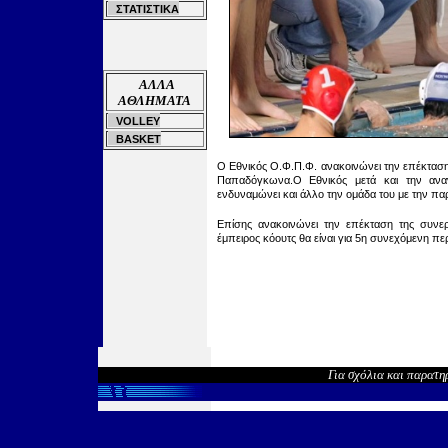
ΣΤΑΤΙΣΤΙΚΑ
ΑΛΛΑ
ΑΘΛΗΜΑΤΑ
VOLLEY
BASKET
Ο Εθνικός Ο.Φ.Π.Φ. ανακοινώνει την επέκταση 
Παπαδόγκωνα.Ο Εθνικός μετά και την αναν
ενδυναμώνει και άλλο την ομάδα του με την 
Επίσης ανακοινώνει τ
ην επέκταση της συνε
έμπειρος κόουτς
θα είναι για 5η συνεχόμενη πε
Για σχόλια και παρατη