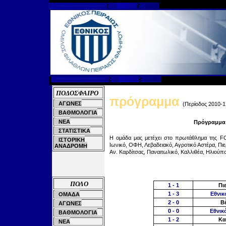
ΠΟΔΟΣΦΑΙΡΟ
πρόγραμμα
ΑΓΩΝΕΣ
(Περίοδος 2010-
1
ΒΑΘΜΟΛΟΓΙΑ
ΝΕΑ
Πρόγραμμα 
ΣΤΑΤΙΣΤΙΚΑ
Η ομάδα μας μετέχει
στο πρωτάθλημα της
F
ΙΣΤΟΡΙΚΗ
Ιωνικό, ΟΦΗ, Λεβαδειακό, Αγροτικό Αστέρα, Πιε
ΑΝΑΔΡΟΜΗ
Αν. Καρδίτσας, Παναιτωλικό, Καλλιθέα, Ηλιούπο
ΠΟΛΟ
1 -
1
Πι
1 -
3
Εθνι
ΟΜΑΔΑ
2
-
0
Β
ΑΓΩΝΕΣ
0
-
0
Εθνικ
ΒΑΘΜΟΛΟΓΙΑ
1
-
2
Κα
ΝΕΑ