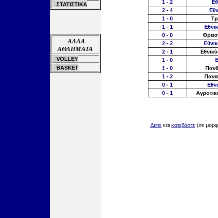
1
-
2
Εθ
ΣΤΑΤΙΣΤΙΚΑ
2 -
4
Εθν
1
-
0
Τ
1
-
1
Εθν
0 -
0
Θρασ
ΑΛΛΑ
2 -
2
Εθν
ΑΘΛΗΜΑΤΑ
2 -
1
Εθνικ
VOLLEY
1
-
0
Ε
BASKET
1
-
0
Παν
1
-
2
Πανα
0 -
1
Εθ
0 -
1
Αγροτι
Δείτε
και
κατεβάστε
(σε μορ